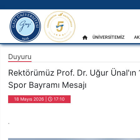
gazi.edu.tr
Ana Menü
ÜNİVERSİTEMİZ
AK
Anasayfa
Duyuru
Rektörümüz Prof. Dr. Uğur Ünal'ın
Spor Bayramı Mesajı
18 Mayıs 2026 |
17:10
.