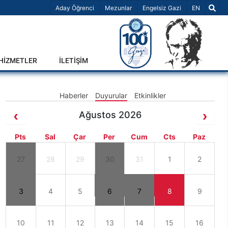
Dil Seçiniz 
Aday Öğrenci
Mezunlar
Engelsiz Gazi
EN
-HİZMETLER
İLETİŞİM
Haberler
Duyurular
Etkinlikler
Ağustos 2026
Pts
Sal
Çar
Per
Cum
Cts
Paz
27
28
29
30
31
1
2
3
4
5
6
7
8
9
10
11
12
13
14
15
16