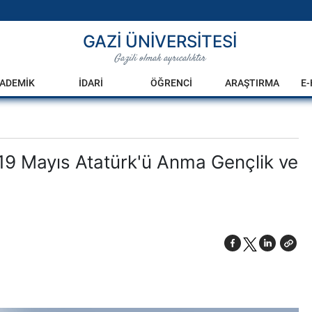
GAZİ ÜNİVERSİTESİ
Gazili olmak ayrıcalıktır
ADEMİK
İDARİ
ÖĞRENCİ
ARAŞTIRMA
E
 19 Mayıs Atatürk'ü Anma Gençlik ve