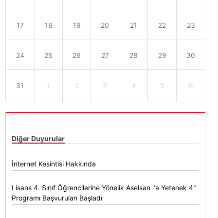
17
18
19
20
21
22
23
24
25
26
27
28
29
30
31
1
2
3
4
5
6
Diğer Duyurular
İnternet Kesintisi Hakkında
Lisans 4. Sınıf Öğrencilerine Yönelik Aselsan "a Yetenek 4"
Programı Başvuruları Başladı