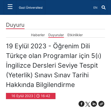
☰
Dil Seçiniz 
Gazi Üniversitesi
EN
Duyuru
Haberler
Duyurular
Etkinlikler
19 Eylül 2023 - Öğrenim Dili
Türkçe olan Programlar için 5(ı)
İngilizce Dersleri Seviye Tespit
(Yeterlik) Sınavı Sınav Tarihi
Hakkında Bilgilendirme
16 Eylül 2023 |
16:42