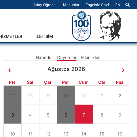
Dil Seçiniz 
Aday Öğrenci
Mezunlar
Engelsiz Gazi
EN
-HİZMETLER
İLETİŞİM
Haberler
Duyurular
Etkinlikler
Ağustos 2026
Pts
Sal
Çar
Per
Cum
Cts
Paz
27
28
29
30
31
1
2
3
4
5
6
7
8
9
10
11
12
13
14
15
16