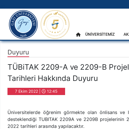
gazi.edu.tr
Ana Menü
ÜNİVERSİTEMİZ
AK
Anasayfa
Duyuru
TÜBiTAK 2209-A ve 2209-B Projele
Tarihleri Hakkında Duyuru
7 Ekim 2022 |
12:45
Üniversitelerde öğrenim görmekte olan önlisans ve lisa
desteklendiği TUBITAK 2209A ve 2209B projelerinin 2
2022 tarihleri arasında yapılacaktır.