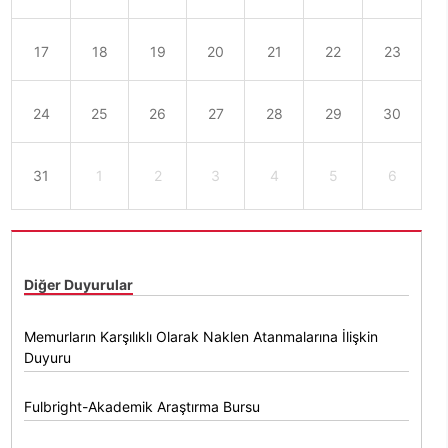
17
18
19
20
21
22
23
24
25
26
27
28
29
30
31
1
2
3
4
5
6
Diğer Duyurular
Memurların Karşılıklı Olarak Naklen Atanmalarına İlişkin
Duyuru
Fulbright-Akademik Araştırma Bursu