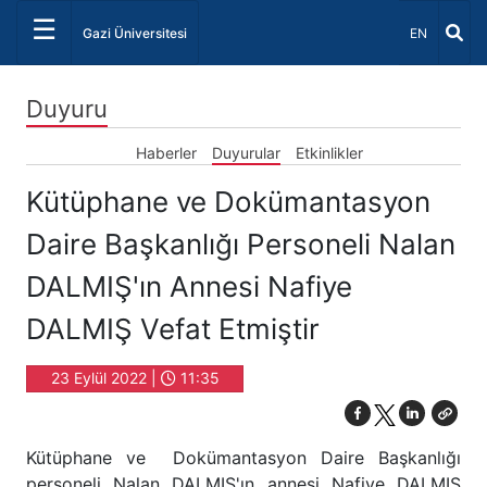
☰
Dil Seçiniz 
Gazi Üniversitesi
EN
Duyuru
Haberler
Duyurular
Etkinlikler
Kütüphane ve Dokümantasyon
Daire Başkanlığı Personeli Nalan
DALMIŞ'ın Annesi Nafiye
DALMIŞ Vefat Etmiştir
23 Eylül 2022 |
11:35
Kütüphane ve Dokümantasyon Daire Başkanlığı
personeli Nalan DALMIŞ'ın annesi Nafiye DALMIŞ