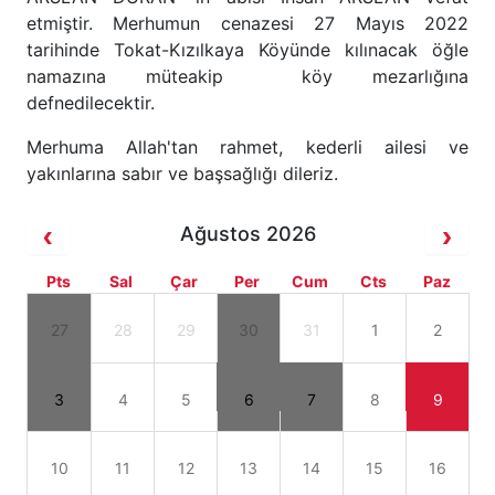
etmiştir. Merhumun cenazesi 27 Mayıs 2022
tarihinde Tokat-Kızılkaya Köyünde kılınacak öğle
namazına müteakip köy mezarlığına
defnedilecektir.
Merhuma Allah'tan rahmet, kederli ailesi ve
yakınlarına sabır ve başsağlığı dileriz.
Ağustos 2026
Pts
Sal
Çar
Per
Cum
Cts
Paz
27
28
29
30
31
1
2
3
4
5
6
7
8
9
10
11
12
13
14
15
16