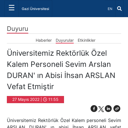
☰
Dil Seçiniz 
Gazi Üniversitesi
EN
Duyuru
Haberler
Duyurular
Etkinlikler
Üniversitemiz Rektörlük Özel
Kalem Personeli Sevim Arslan
DURAN' ın Abisi İhsan ARSLAN
Vefat Etmiştir
27 Mayıs 2022 |
11:55
Üniversitemiz Rektörlük Özel Kalem personeli Sevim
ARSLAN DURAN' ın abisi İhsan ARSLAN vefat