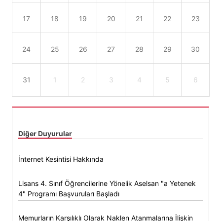
17
18
19
20
21
22
23
24
25
26
27
28
29
30
31
1
2
3
4
5
6
Diğer Duyurular
İnternet Kesintisi Hakkında
Lisans 4. Sınıf Öğrencilerine Yönelik Aselsan "a Yetenek
4" Programı Başvuruları Başladı
Memurların Karşılıklı Olarak Naklen Atanmalarına İlişkin