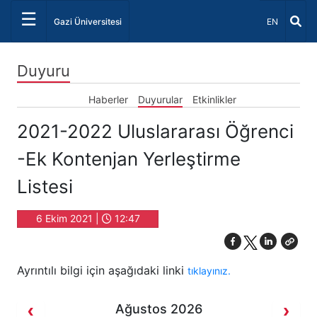
☰
Dil Seçiniz 
Gazi Üniversitesi
EN
Duyuru
Haberler
Duyurular
Etkinlikler
2021-2022 Uluslararası Öğrenci
-Ek Kontenjan Yerleştirme
Listesi
6 Ekim 2021 |
12:47
Ayrıntılı bilgi için aşağıdaki linki
tıklayınız.
Ağustos 2026