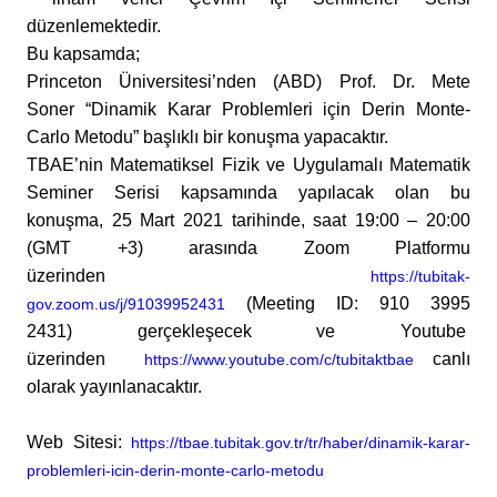
düzenlemektedir.
Bu kapsamda;
Princeton Üniversitesi’nden (ABD) Prof. Dr. Mete
Soner “Dinamik Karar Problemleri için Derin Monte-
Carlo Metodu” başlıklı bir konuşma yapacaktır.
TBAE’nin Matematiksel Fizik ve Uygulamalı Matematik
Seminer Serisi kapsamında yapılacak olan bu
konuşma, 25 Mart 2021 tarihinde, saat 19:00 – 20:00
(GMT +3) arasında Zoom Platformu
üzerinden
https://tubitak-
(Meeting ID: 910 3995
gov.zoom.us/j/91039952431
2431) gerçekleşecek ve Youtube
üzerinden
canlı
https://www.youtube.com/c/tubitaktbae
olarak yayınlanacaktır.
Web Sitesi:
https://tbae.tubitak.gov.tr/tr/haber/dinamik-karar-
problemleri-icin-derin-monte-carlo-metodu