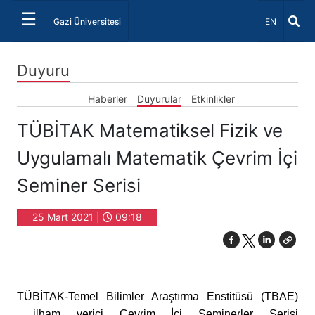
☰
Dil Seçiniz 
Gazi Üniversitesi
EN
Duyuru
Haberler
Duyurular
Etkinlikler
TÜBİTAK Matematiksel Fizik ve
Uygulamalı Matematik Çevrim İçi
Seminer Serisi
25 Mart 2021 |
09:18
TÜBİTAK-Temel Bilimler Araştırma Enstitüsü (TBAE)
ilham verici Çevrim İçi Seminerler Serisi