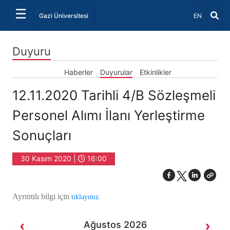
☰
Dil Seçiniz 
Gazi Üniversitesi
EN
Duyuru
Haberler
Duyurular
Etkinlikler
12.11.2020 Tarihli 4/B Sözleşmeli
Personel Alımı İlanı Yerleştirme
Sonuçları
30 Kasım 2020 |
16:00
Ayrıntılı bilgi için
tıklayınız.
Ağustos 2026