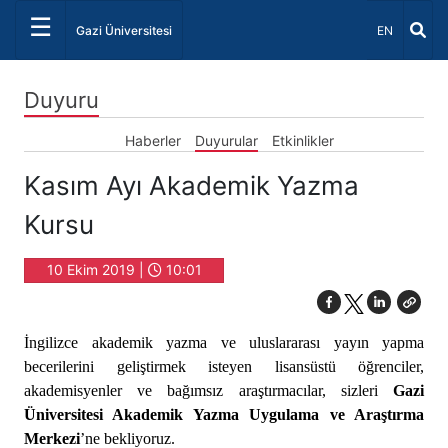
☰
Dil Seçiniz 
Gazi Üniversitesi
EN
Duyuru
Haberler
Duyurular
Etkinlikler
Kasım Ayı Akademik Yazma
Kursu
10 Ekim 2019 |
10:01
İngilizce akademik yazma ve uluslararası yayın yapma
becerilerini geliştirmek isteyen lisansüstü öğrenciler,
akademisyenler ve bağımsız araştırmacılar, sizleri
Gazi
Üniversitesi Akademik Yazma Uygulama ve Araştırma
Merkezi
’ne bekliyoruz.