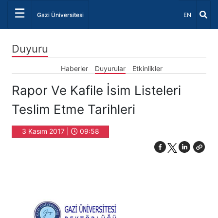
☰
Dil Seçiniz 
Gazi Üniversitesi
EN
Duyuru
Haberler
Duyurular
Etkinlikler
Rapor Ve Kafile İsim Listeleri
Teslim Etme Tarihleri
3 Kasım 2017 |
09:58