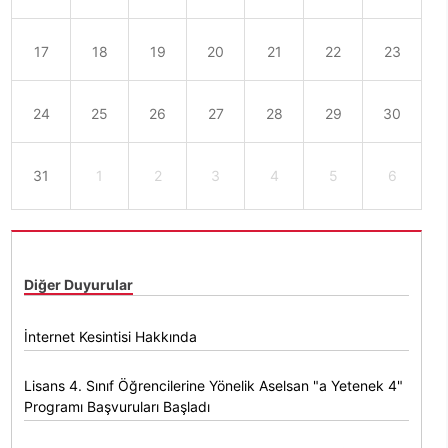
17
18
19
20
21
22
23
24
25
26
27
28
29
30
31
1
2
3
4
5
6
Diğer Duyurular
İnternet Kesintisi Hakkında
Lisans 4. Sınıf Öğrencilerine Yönelik Aselsan "a Yetenek 4"
Programı Başvuruları Başladı