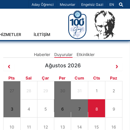
Dil Seçiniz 
Aday Öğrenci
Mezunlar
Engelsiz Gazi
EN
-HİZMETLER
İLETİŞİM
Haberler
Duyurular
Etkinlikler
Ağustos 2026
Pts
Sal
Çar
Per
Cum
Cts
Paz
27
28
29
30
31
1
2
3
4
5
6
7
8
9
10
11
12
13
14
15
16