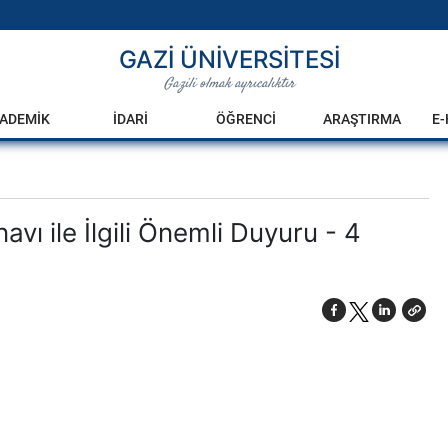
GAZİ ÜNİVERSİTESİ
Gazili olmak ayrıcalıktır
ADEMİK
İDARİ
ÖĞRENCİ
ARAŞTIRMA
E
vı ile İlgili Önemli Duyuru - 4