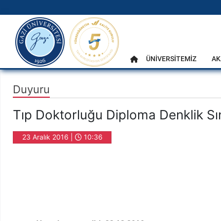
gazi.edu.tr
Ana Menü
ÜNİVERSİTEMİZ
AK
Anasayfa
Duyuru
Tıp Doktorluğu Diploma Denklik Sına
23 Aralık 2016 |
10:36