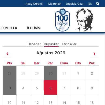
Dil Seçiniz 
Aday Öğrenci
Mezunlar
Engelsiz Gazi
EN
-HİZMETLER
İLETİŞİM
Haberler
Duyurular
Etkinlikler
Ağustos 2026
Pts
Sal
Çar
Per
Cum
Cts
Paz
27
28
29
30
31
1
2
3
4
5
6
7
8
9
10
11
12
13
14
15
16