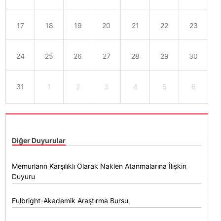
17
18
19
20
21
22
23
24
25
26
27
28
29
30
31
1
2
3
4
5
6
Diğer Duyurular
Memurların Karşılıklı Olarak Naklen Atanmalarına İlişkin
Duyuru
Fulbright-Akademik Araştırma Bursu