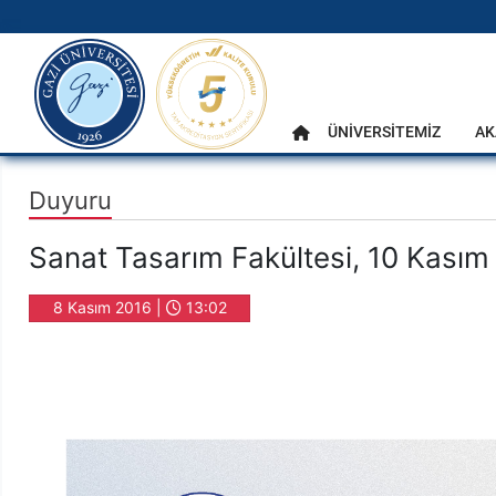
gazi.edu.tr
Ana Menü
ÜNİVERSİTEMİZ
AK
Anasayfa
Duyuru
Sanat Tasarım Fakültesi, 10 Kasım
8 Kasım 2016 |
13:02