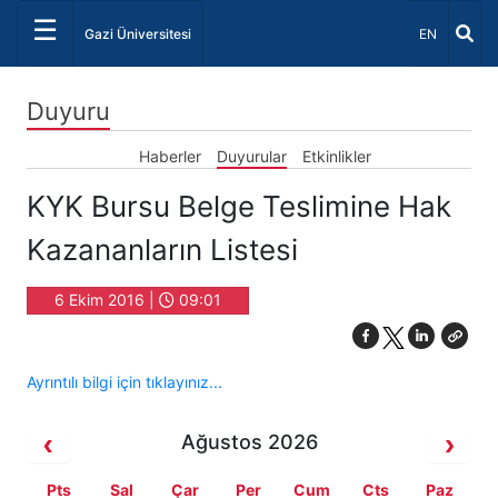
☰
Dil Seçiniz 
Gazi Üniversitesi
EN
Duyuru
Haberler
Duyurular
Etkinlikler
KYK Bursu Belge Teslimine Hak
Kazananların Listesi
6 Ekim 2016 |
09:01
Ayrıntılı bilgi için tıklayınız...
Ağustos 2026
Pts
Sal
Çar
Per
Cum
Cts
Paz